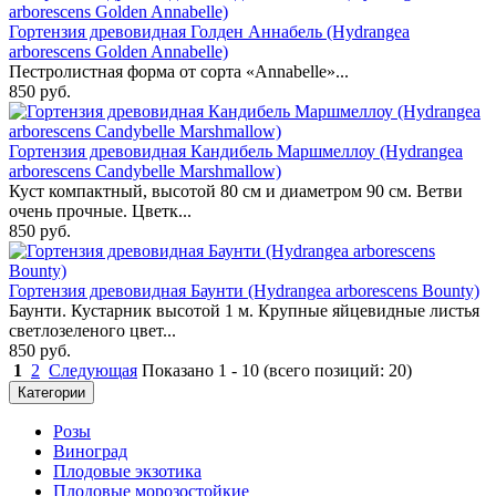
Гортензия древовидная Голден Аннабель (Hydrangea
arborescens Golden Annabelle)
Пестролистная форма от сорта «Annabelle»...
850 руб.
Гортензия древовидная Кандибель Маршмеллоу (Hydrangea
arborescens Candybelle Marshmallow)
Куст компактный, высотой 80 см и диаметром 90 см. Ветви
очень прочные. Цветк...
850 руб.
Гортензия древовидная Баунти (Hydrangea arborescens Bounty)
Баунти. Кустарник высотой 1 м. Крупные яйцевидные листья
светлозеленого цвет...
850 руб.
1
2
Следующая
Показано
1
-
10
(всего позиций:
20
)
Категории
Розы
Виноград
Плодовые экзотика
Плодовые морозостойкие