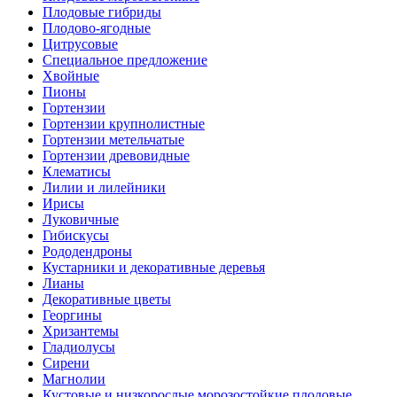
Плодовые гибриды
Плодово-ягодные
Цитрусовые
Специальное предложение
Хвойные
Пионы
Гортензии
Гортензии крупнолистные
Гортензии метельчатые
Гортензии древовидные
Клематисы
Лилии и лилейники
Ирисы
Луковичные
Гибискусы
Рододендроны
Кустарники и декоративные деревья
Лианы
Декоративные цветы
Георгины
Хризантемы
Гладиолусы
Сирени
Магнолии
Кустовые и низкорослые морозостойкие плодовые