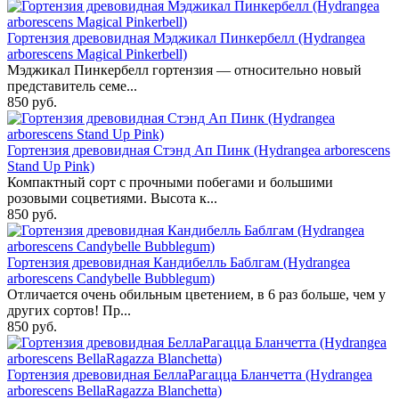
Гортензия древовидная Мэджикал Пинкербелл (Hydrangea
arborescens Magical Pinkerbell)
Мэджикал Пинкербелл гортензия — относительно новый
представитель семе...
850 руб.
Гортензия древовидная Стэнд Ап Пинк (Hydrangea arborescens
Stand Up Pink)
Компактный сорт с прочными побегами и большими
розовыми соцветиями. Высота к...
850 руб.
Гортензия древовидная Кандибелль Баблгам (Hydrangea
arborescens Candybelle Bubblegum)
Отличается очень обильным цветением, в 6 раз больше, чем у
других сортов! Пр...
850 руб.
Гортензия древовидная БеллаРагацца Бланчетта (Hydrangea
arborescens BellaRagazza Blanchetta)