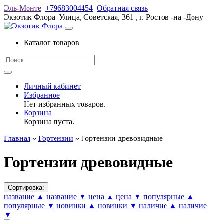
Эль-Монте
+79683004454
Обратная связь
Экзотик Флора
Улица, Советская, 361
,
г. Ростов -на -Дону
Каталог товаров
Личный кабинет
Избранное
Нет избранных товаров.
Корзина
Корзина пуста.
Главная
»
Гортензии
»
Гортензии древовидные
Гортензии древовидные
Сортировка:
название ▲
название ▼
цена ▲
цена ▼
популярные ▲
популярные ▼
новинки ▲
новинки ▼
наличие ▲
наличие
▼