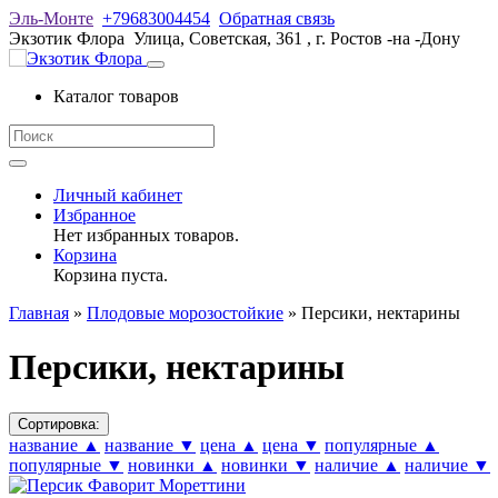
Эль-Монте
+79683004454
Обратная связь
Экзотик Флора
Улица, Советская, 361
,
г. Ростов -на -Дону
Каталог товаров
Личный кабинет
Избранное
Нет избранных товаров.
Корзина
Корзина пуста.
Главная
»
Плодовые морозостойкие
»
Персики, нектарины
Персики, нектарины
Сортировка:
название ▲
название ▼
цена ▲
цена ▼
популярные ▲
популярные ▼
новинки ▲
новинки ▼
наличие ▲
наличие ▼