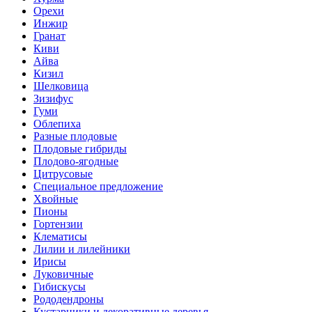
Орехи
Инжир
Гранат
Киви
Айва
Кизил
Шелковица
Зизифус
Гуми
Облепиха
Разные плодовые
Плодовые гибриды
Плодово-ягодные
Цитрусовые
Специальное предложение
Хвойные
Пионы
Гортензии
Клематисы
Лилии и лилейники
Ирисы
Луковичные
Гибискусы
Рододендроны
Кустарники и декоративные деревья