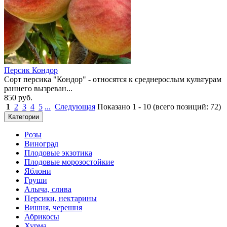
Персик Кондор
Сорт персика "Кондор" - относятся к среднерослым культурам
раннего вызреван...
850 руб.
1
2
3
4
5
...
Следующая
Показано
1
-
10
(всего позиций:
72
)
Категории
Розы
Виноград
Плодовые экзотика
Плодовые морозостойкие
Яблони
Груши
Алыча, слива
Персики, нектарины
Вишня, черешня
Абрикосы
Хурма