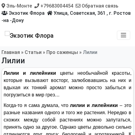
Эль-Монте
+79683004454
Обратная связь
Экзотик Флора
Улица, Советская, 361
,
г. Ростов
-на -Дону
Главная
»
Статьи
»
Про саженцы
»
Лилии
Лилии
Лилии и лилейники
цветы необычайной красоты,
которые вызывают восторг, залюбовавшись на них и
вдыхая их тонкий аромат можно просто забыться и
погрузиться в мир грез…
Когда-то я сама думала, что
лилии и лилейники
– это
разные названия одного и того же растения.
Нередко в
схожих между собой растениях можно запутаться,
принять одно за другое.
Однако цветы довольно сильно
отличаются друг друга: биологией и агротехникой. К