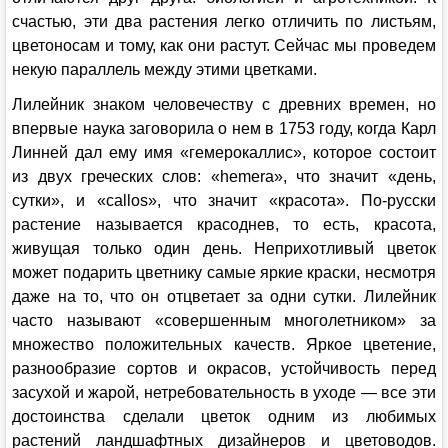
счастью, эти два растения легко отличить по листьям,
цветоносам и тому, как они растут. Сейчас мы проведем
некую параллель между этими цветками.
Лилейник знаком человечеству с древних времен, но
впервые наука заговорила о нем в 1753 году, когда Карл
Линней дал ему имя «гемерокаллис», которое состоит
из двух греческих слов: «hemera», что значит «день,
сутки», и «callos», что значит «красота». По-русски
растение называется красоднев, то есть, красота,
живущая только один день. Неприхотливый
цветок
может подарить цветнику самые яркие краски, несмотря
даже на то, что он отцветает за одни сутки.
Лилейник
часто называют «совершенным многолетником» за
множество положительных качеств
.
Яркое цветение,
разнообразие сортов и окрасов, устойчивость перед
засухой и жарой, нетребовательность в уходе — все эти
достоинства сделали цветок одним из любимых
растений ландшафтных дизайнеров и цветоводов.